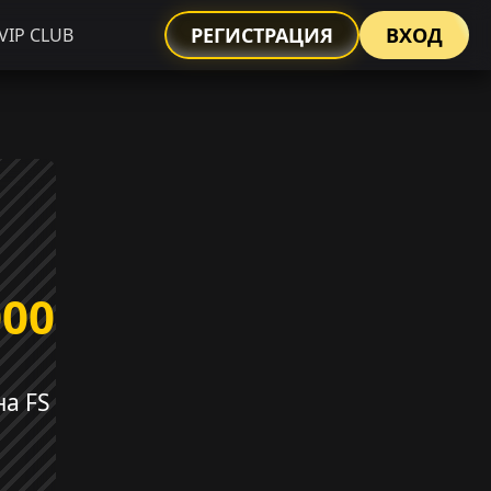
РЕГИСТРАЦИЯ
ВХОД
VIP CLUB
00
на FS