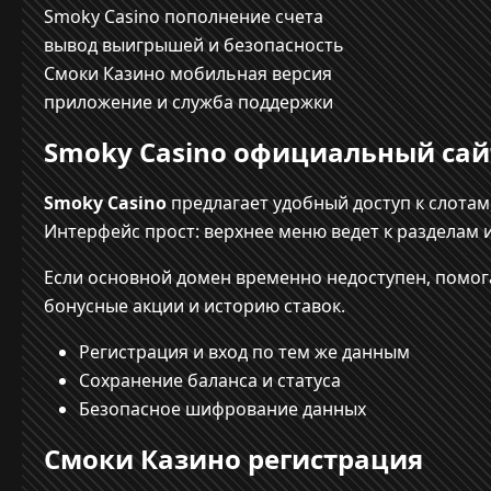
Smoky Casino пополнение счета
вывод выигрышей и безопасность
Смоки Казино мобильная версия
приложение и служба поддержки
Smoky Casino официальный сай
Smoky Casino
предлагает удобный доступ к слотам
Интерфейс прост: верхнее меню ведет к разделам и
Если основной домен временно недоступен, помога
бонусные акции и историю ставок.
Регистрация и вход по тем же данным
Сохранение баланса и статуса
Безопасное шифрование данных
Смоки Казино регистрация