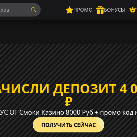
ПРОМО
БОНУСЫ
АЧИСЛИ ДЕПОЗИТ 4 0
₽
С ОТ Смоки Казино 8000 Руб + промо код 
ПОЛУЧИТЬ СЕЙЧАС