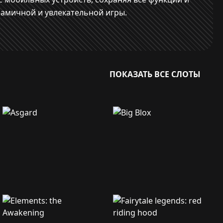
намичной и увлекательной игры.
ПОКАЗАТЬ ВСЕ СЛОТЫ