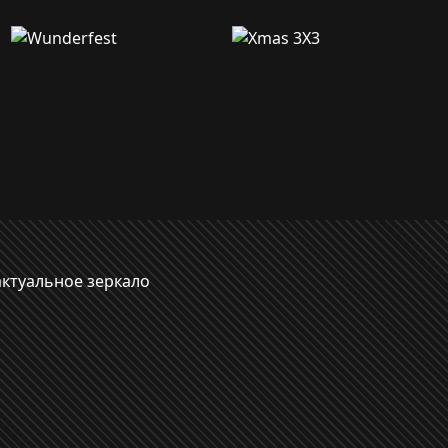
актуальное зеркало